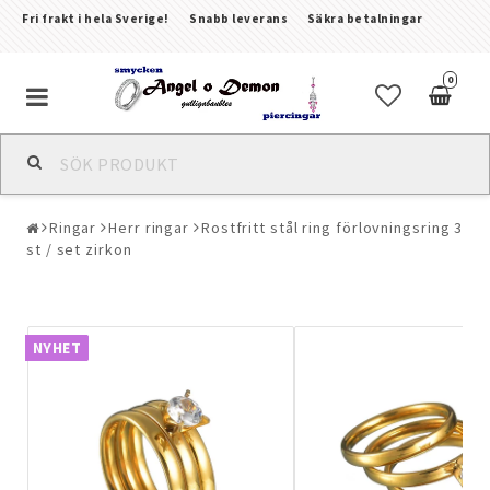
Fri frakt i hela Sverige!
Snabb leverans
Säkra betalningar
0
Alla smycken & piercingar
Ringar
Herr ringar
Rostfritt stål ring förlovningsring 3
Piercingar
st / set zirkon
Kroppssmycken & Fotlänkar
NYHET
Armband
Örhängen