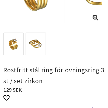
Halsband & kedjor
Ringar
Smyckeset
Hängsmycken
Rostfritt stål ring förlovningsring 3
st / set zirkon
Bröllopssmycken och fest smycken
129 SEK
Brosch
Lägg till i favoritlistan