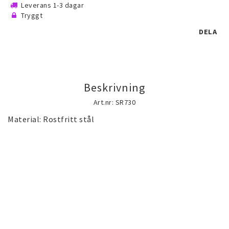
Leverans 1-3 dagar
Guld gulddoublé smycken (Gold filled)
Tryggt
guldfylld smycken
DELA
Silversmycken
Beskrivning
Rostfritt stål smycken
Art.nr: SR730
Material: Rostfritt stål

Österrikiska Kristall smycken
Mobilaccessoarer
Startsida
Nyheter