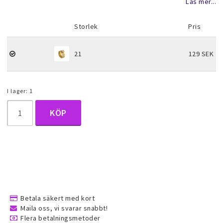
Läs mer...
Halsduk smycken
Storlek
Pris
Barnsmycken
21
129 SEK
Håraccessoarer
I lager: 1
KÖP
Förvaring, smyckespåsar och
presentförpackning
Accessoarer och över
Tattoo & Nagel Art klistermärke
Betala säkert med kort
Maila oss, vi svarar snabbt!
Flera betalningsmetoder