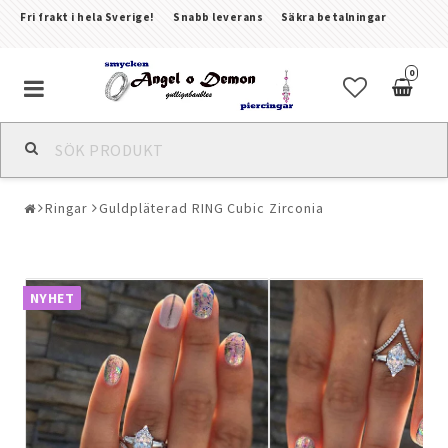
Fri frakt i hela Sverige!
Snabb leverans
Säkra betalningar
0
Alla smycken & piercingar
Ringar
Guldpläterad RING Cubic Zirconia
Piercingar
Kroppssmycken & Fotlänkar
NYHET
Armband
Örhängen