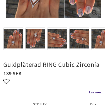
Halsband & kedjor
Ringar
Smyckeset
Hängsmycken
Guldpläterad RING Cubic Zirconia
139 SEK
Bröllopssmycken och fest smycken
Lägg till i favoritlistan
Läs mer...
Brosch
STORLEK
Pris