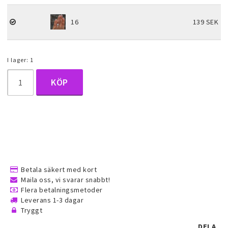
Halsduk smycken
16
139 SEK
Barnsmycken
I lager: 1
Håraccessoarer
KÖP
Förvaring, smyckespåsar och
presentförpackning
Accessoarer och över
Betala säkert med kort
Maila oss, vi svarar snabbt!
Flera betalningsmetoder
Tattoo & Nagel Art klistermärke
Leverans 1-3 dagar
Tryggt
DELA