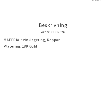
Guld gulddoublé smycken (Gold filled)
guldfylld smycken
Beskrivning
Silversmycken
Art.nr: GFGR626
MATERIAL: zinklegering, Koppar

Rostfritt stål smycken
Österrikiska Kristall smycken
Mobilaccessoarer
Startsida
Nyheter