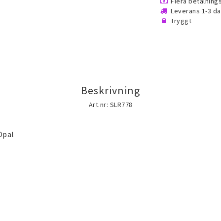
ch fest
Brosch
Halsduk smycke
Flera betalnin
Leverans 1-3 d
Tryggt
Förvaring, smyckespåsar
Accessoarer och
och presentförpackning
Beskrivning
mycken
Silversmycken
Rostfritt stål s
Art.nr: SLR778
lld
Opal
doublé
) smycken
(Gold