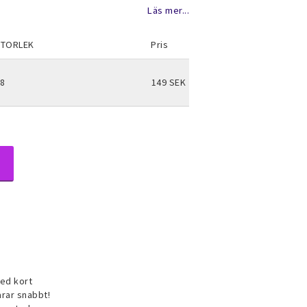
avoritlistan
Läs mer...
STORLEK
Pris
8
149 SEK
ublé smycken
keset
ed kort
arar snabbt!