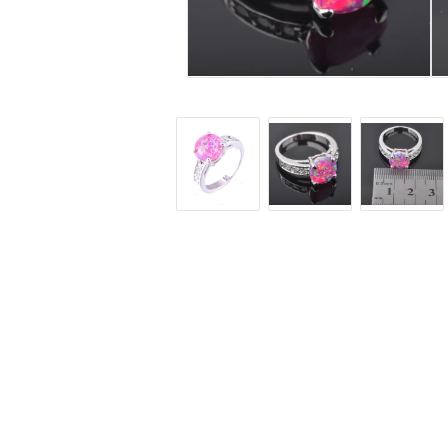
Fake piercingar, sept
Labret - läppiercing
Navelsmycken pierci
Pluggar & Tunnlar
Töjsmycken
Öronpiercingar smyc
Örhängen
Halsband & kedjor
Alla örhängen
Alla halsband och ked
Guldfyllda gulddoublé smycken
Guldfyllda gulddoubl
(Gold filled) örhängen
(Gold filled) halsband
Dam örhängen
Dam halsband
Herr örhängen
Herr