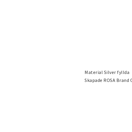
Hängsmycken
Bröllopssmycken o
smycken
Barnsmycken
Håraccessoarer
Tattoo & Nagel Art
Guld gulddoublé s
klistermärke
(Gold filled) guldfy
smycken
Material Silver fyllda

Skapade ROSA Brand 
Guldfyllda Guld guld
smycken (Gold filled
Vit, Svart Guldfyllda
gulddoublé smycken 
filled) smycken
Österrikiska Kristall
Mobilaccessoarer