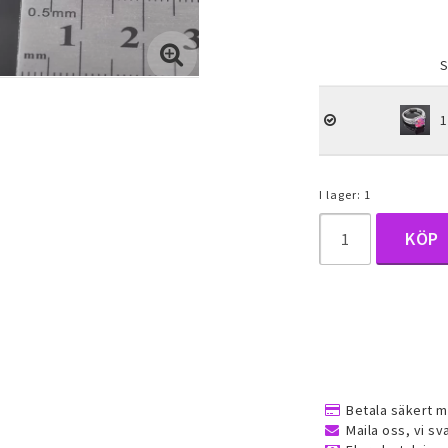
Lägg till i f
um, daith
ngar
1
ken
I lager: 1
Ringar
Smyckeset
KÖP
jor
Alla ringar
Alla smyckeset
é smycken
Guldfyllda gulddoublé smycken
Guldfyllda gulddo
(Gold filled) ringar
(Gold filled) smyc
Dam ringar
Herr ringar
Betala säkert m
Maila oss, vi sv