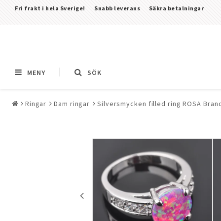
Fri frakt i hela Sverige!
Snabb leverans
Säkra betalningar
MENY
SÖK
Ringar
Dam ringar
Silversmycken filled ring ROSA Bran
Alla smycken & piercingar
Piercingar
Alla piercingar
Barbeller & Stavar &
Tungpiercingar
Bröstsmycken pierci
CBR (Circular Barbell
(Ball Closing Ring) &
Nässmycken & Septu