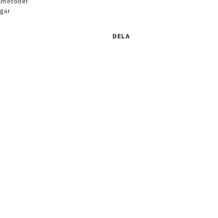
n
gsmetoder
agar
DELA
 över
mycken