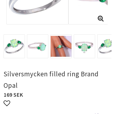
Halsband & kedjor
Ringar
Smyckeset
Hängsmycken
Silversmycken filled ring Brand
Opal
Bröllopssmycken och fest smycken
169 SEK
Brosch
Lägg till i favoritlistan