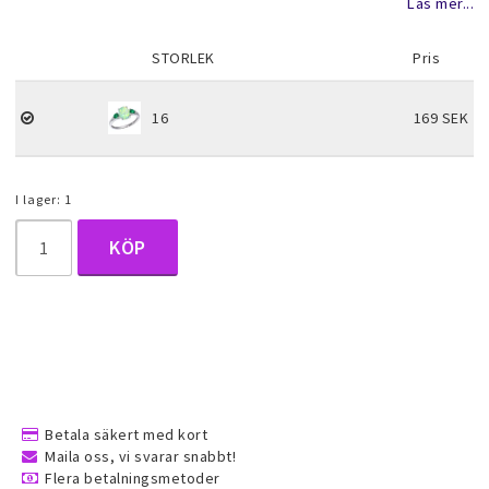
Läs mer...
Halsduk smycken
STORLEK
Pris
Barnsmycken
16
169 SEK
Håraccessoarer
I lager: 1
KÖP
Förvaring, smyckespåsar och
presentförpackning
Accessoarer och över
Tattoo & Nagel Art klistermärke
Betala säkert med kort
Maila oss, vi svarar snabbt!
Flera betalningsmetoder