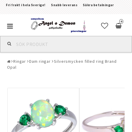
Fri frakt i hela Sverige!
Snabb leverans
Säkra betalningar
0
Alla smycken & piercingar
Ringar
Dam ringar
Silversmycken filled ring Brand
Piercingar
Opal
Kroppssmycken & Fotlänkar
Armband
Örhängen