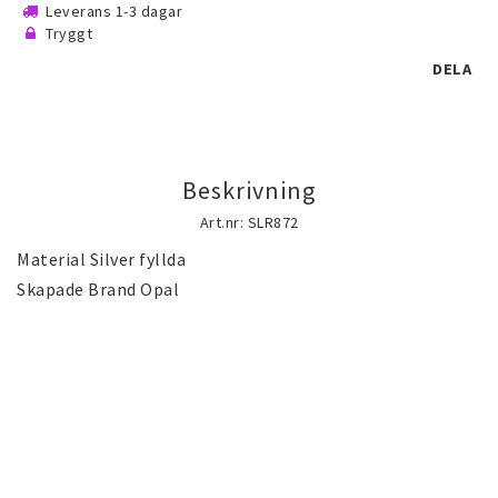
Leverans 1-3 dagar
Guld gulddoublé smycken (Gold filled)
Tryggt
guldfylld smycken
DELA
Silversmycken
Beskrivning
Rostfritt stål smycken
Art.nr: SLR872
Material Silver fyllda

Österrikiska Kristall smycken
Skapade Brand Opal
Mobilaccessoarer
Startsida
Nyheter