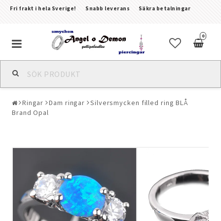
Fri frakt i hela Sverige!
Snabb leverans
Säkra betalningar
0
Alla smycken & piercingar
Ringar
Dam ringar
Silversmycken filled ring BLÅ
Piercingar
Brand Opal
Kroppssmycken & Fotlänkar
Armband
Örhängen