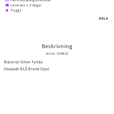
Flera betalningsmetoder
Guld gulddoublé smycken (Gold filled)
Leverans 1-3 dagar
Tryggt
guldfylld smycken
DELA
Silversmycken
Beskrivning
Rostfritt stål smycken
Art.nr: SLR822
Material Silver fyllda

Österrikiska Kristall smycken
Skapade BLÅ Brand Opal
Mobilaccessoarer
Startsida
Nyheter