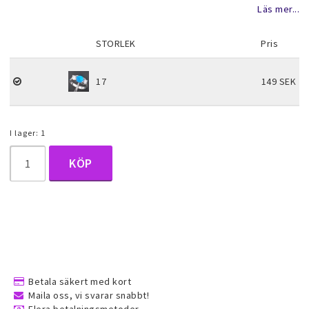
Lägg till i favoritlistan
Läs mer...
Halsduk smycken
STORLEK
Pris
Barnsmycken
17
149 SEK
Håraccessoarer
I lager: 1
Förvaring, smyckespåsar och
KÖP
presentförpackning
Accessoarer och över
Tattoo & Nagel Art klistermärke
Betala säkert med kort
Maila oss, vi svarar snabbt!