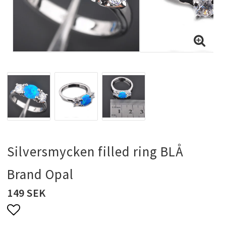
Halsband & kedjor
Ringar
Smyckeset
Hängsmycken
Silversmycken filled ring BLÅ
Bröllopssmycken och fest smycken
Brand Opal
149 SEK
Brosch