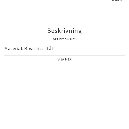
Guld gulddoublé smycken (Gold filled)
guldfylld smycken
Beskrivning
Silversmycken
Art.nr: SR629
Material: Rostfritt stål
Rostfritt stål smycken
VISA MER
Österrikiska Kristall smycken
Mobilaccessoarer
Startsida
Nyheter