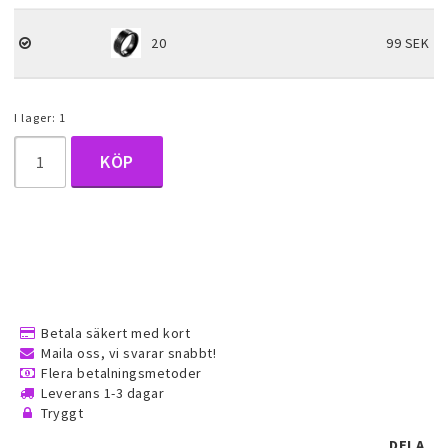
Halsduk smycken
20
99 SEK
Barnsmycken
I lager: 1
Håraccessoarer
KÖP
Förvaring, smyckespåsar och
presentförpackning
Accessoarer och över
Betala säkert med kort
Maila oss, vi svarar snabbt!
Flera betalningsmetoder
Tattoo & Nagel Art klistermärke
Leverans 1-3 dagar
Tryggt
DELA