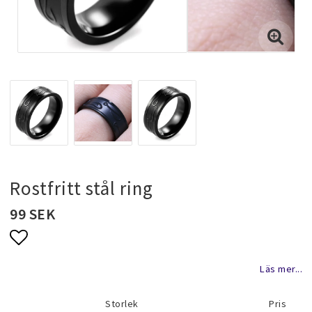
Halsband & kedjor
Ringar
Smyckeset
Hängsmycken
Rostfritt stål ring
99 SEK
Bröllopssmycken och fest smycken
Lägg till i favoritlistan
Läs mer...
Brosch
Storlek
Pris