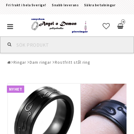
Fri frakt i hela Sverige!
Snabb leverans
Säkra betalningar
0
Alla smycken & piercingar
Ringar
Dam ringar
Rostfritt stål ring
Piercingar
Kroppssmycken & Fotlänkar
NYHET
Armband
Örhängen