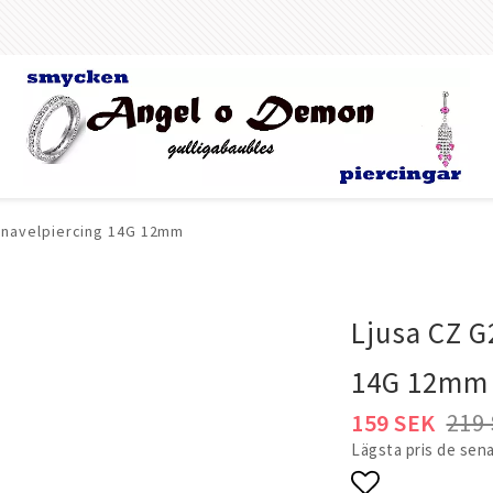
n navelpiercing 14G 12mm
Kroppssmycken &
Armband
Fotlänkar
Alla armband
Ljusa CZ G
Guldfyllda gulddo
(Gold filled) armb
14G 12mm
ngar
Dam armband
159 SEK
219
) och BCR
Herr armband
Lägsta pris de sen
m