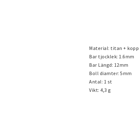
Hängsmycken
Bröllopssmycken o
smycken
Barnsmycken
Håraccessoarer
Material: titan + kopp
Bar tjocklek: 1.6mm

Tattoo & Nagel Art
Guld gulddoublé s
Bar Längd: 12mm

klistermärke
(Gold filled) guldfy
Boll diamter: 5mm

smycken
Antal: 1 st

Guldfyllda Guld guld
Vikt: 4,3 g
smycken (Gold filled
Vit, Svart Guldfyllda
gulddoublé smycken 
filled) smycken
Österrikiska Kristall
Mobilaccessoarer