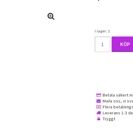
um, daith
Lägg till i f
ngar
I lager: 1
KÖP
ken
Ringar
Smyckeset
jor
Alla ringar
Alla smyckeset
é smycken
Guldfyllda gulddoublé smycken
Guldfyllda gulddo
Betala säkert m
(Gold filled) ringar
(Gold filled) smyc
Maila oss, vi sv
Dam ringar
Flera betalnin
Leverans 1-3 d
Herr ringar
Tryggt