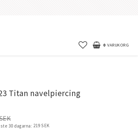
0
VARUKORG
Startsida
Nyheter
23 Titan navelpiercing
Kontakta oss
ublé smycken
and
FRÅGOR & SVAR
Villkor & info
 SEK
219 SEK
aste 30 dagarna
Erbjudanden