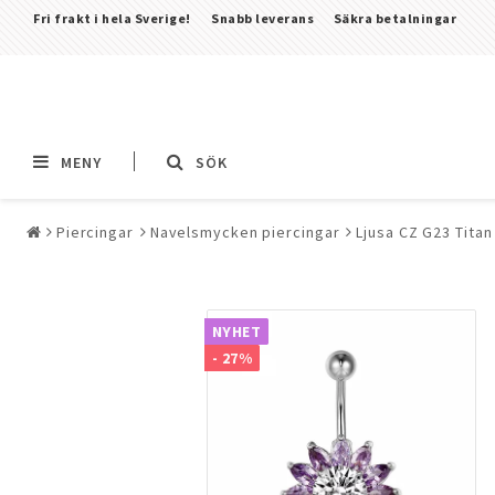
Fri frakt i hela Sverige!
Snabb leverans
Säkra betalningar
MENY
SÖK
Piercingar
Navelsmycken piercingar
Ljusa CZ G23 Tita
Alla smycken & piercingar
Piercingar
Alla piercingar
NYHET
Barbeller & Stavar &
- 27%
Tungpiercingar
Bröstsmycken pierci
CBR (Circular Barbell
(Ball Closing Ring) &
Nässmycken & Septu