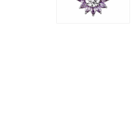
Fake piercingar, sept
Labret - läppiercing
Navelsmycken pierci
Pluggar & Tunnlar
Töjsmycken
Öronpiercingar smyc
Örhängen
Halsband & kedjor
Alla örhängen
Alla halsband och ked
Guldfyllda gulddoublé smycken
Guldfyllda gulddoubl
(Gold filled) örhängen
(Gold filled) halsband
Dam örhängen
Dam halsband
Herr örhängen
Herr