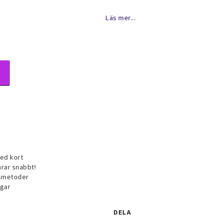
avoritlistan
Läs mer...
ublé smycken
ed kort
keset
arar snabbt!
gsmetoder
agar
DELA