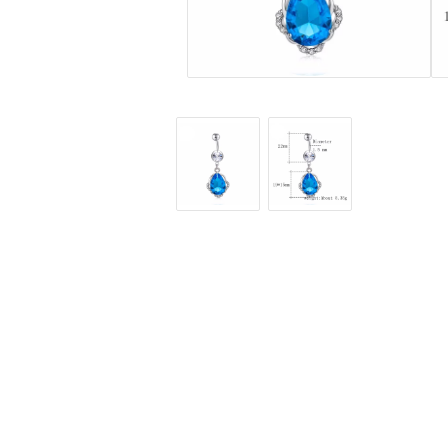
Fake piercingar, sept
Labret - läppiercing
Navelsmycken pierci
Pluggar & Tunnlar
Töjsmycken
Öronpiercingar smyc
Örhängen
Halsband & kedjor
Alla örhängen
Alla halsband och ked
Guldfyllda gulddoublé smycken
Guldfyllda gulddoubl
(Gold filled) örhängen
(Gold filled) halsband
Dam örhängen
Dam halsband
Herr örhängen
Herr