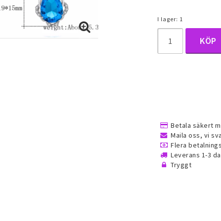
um, daith
I lager: 1
ngar
KÖP
ken
Ringar
Smyckeset
Betala säkert m
jor
Alla ringar
Alla smyckeset
Maila oss, vi sv
Flera betalnin
é smycken
Guldfyllda gulddoublé smycken
Guldfyllda gulddo
Leverans 1-3 d
(Gold filled) ringar
(Gold filled) smyc
Tryggt
Dam ringar
Herr ringar