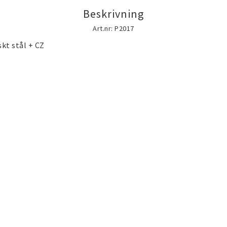
ch fest
Brosch
Halsduk smycke
Beskrivning
Art.nr: P2017
kt stål + CZ

Förvaring, smyckespåsar
Accessoarer och
och presentförpackning
mycken
Silversmycken
Rostfritt stål s
lld
doublé
) smycken
(Gold