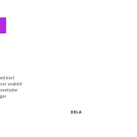
ed kort
arar snabbt!
gsmetoder
ublé smycken
agar
keset
DELA