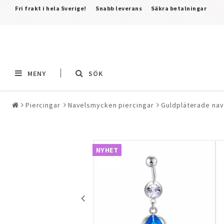
Fri frakt i hela Sverige!
Snabb leverans
Säkra betalningar
MENY
SÖK
Piercingar
Navelsmycken piercingar
Guldpläterade nav
Alla smycken & piercingar
Piercingar
Alla piercingar
NYHET
Barbeller & Stavar &
Tungpiercingar
Bröstsmycken pierci
CBR (Circular Barbell
(Ball Closing Ring) &
Nässmycken & Septu