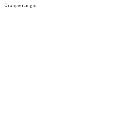
Öronpiercingar
Kontakta oss
FRÅGOR & SVAR
Villkor & info
Erbjudanden