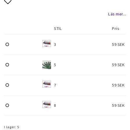
Halsduk smycken
Lägg till i favoritlistan
Läs mer...
Barnsmycken
STIL
Pris
3
59 SEK
Håraccessoarer
5
59 SEK
Förvaring, smyckespåsar och
presentförpackning
7
59 SEK
Accessoarer och över
8
59 SEK
Tattoo & Nagel Art klistermärke
I lager: 5