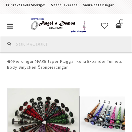
Fri frakt i hela Sverige!
Snabb leverans
Säkra betalningar
0
Alla smycken & piercingar
Piercingar
FAKE taper Pluggar kona Expander Tunnels
Piercingar
Body Smycken Öronpiercingar
Kroppssmycken & Fotlänkar
Armband
Örhängen