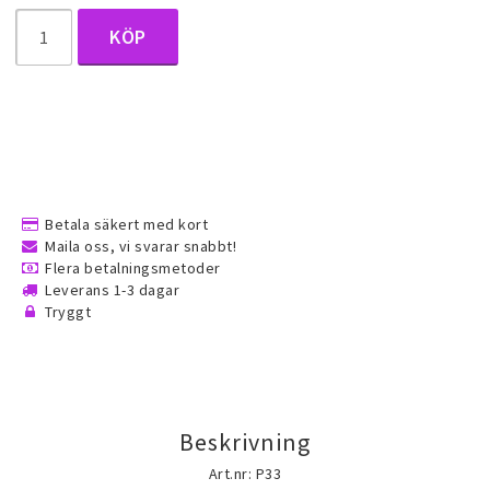
Guld gulddoublé smycken (Gold filled)
KÖP
guldfylld smycken
Silversmycken
Rostfritt stål smycken
Betala säkert med kort
Maila oss, vi svarar snabbt!
Flera betalningsmetoder
Österrikiska Kristall smycken
Leverans 1-3 dagar
Tryggt
Mobilaccessoarer
Startsida
Beskrivning
Art.nr: P33
Nyheter