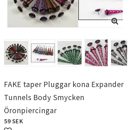
Halsband & kedjor
Ringar
Smyckeset
Hängsmycken
FAKE taper Pluggar kona Expander
Tunnels Body Smycken
Bröllopssmycken och fest smycken
Öronpiercingar
Brosch
59 SEK