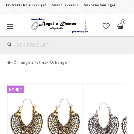
Fri frakt i hela Sverige!
Snabb leverans
Säkra betalningar
0
Alla smycken & piercingar
Örhängen
Etnisk Örhängen
Piercingar
Kroppssmycken & Fotlänkar
NYHET
Armband
Örhängen