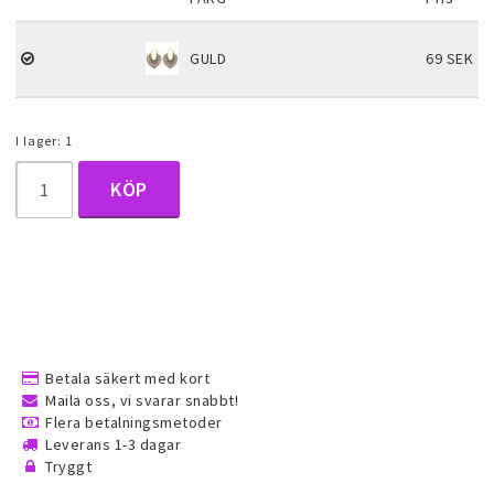
Halsduk smycken
GULD
69 SEK
Barnsmycken
I lager: 1
Håraccessoarer
KÖP
Förvaring, smyckespåsar och
presentförpackning
Accessoarer och över
Betala säkert med kort
Maila oss, vi svarar snabbt!
Flera betalningsmetoder
Tattoo & Nagel Art klistermärke
Leverans 1-3 dagar
Tryggt