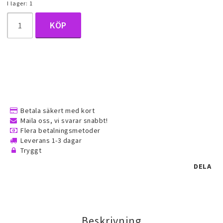
I lager: 1
Halsduk smycken
KÖP
Barnsmycken
Håraccessoarer
Betala säkert med kort
Förvaring, smyckespåsar och
Maila oss, vi svarar snabbt!
presentförpackning
Flera betalningsmetoder
Leverans 1-3 dagar
Tryggt
Accessoarer och över
DELA
Tattoo & Nagel Art klistermärke
Beskrivning