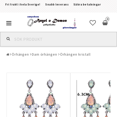
Fri frakt i hela Sverige!
Snabb leverans
Säkra betalningar
0
Alla smycken & piercingar
Örhängen
Dam örhängen
Örhängen kristall
Piercingar
Kroppssmycken & Fotlänkar
Armband
Örhängen