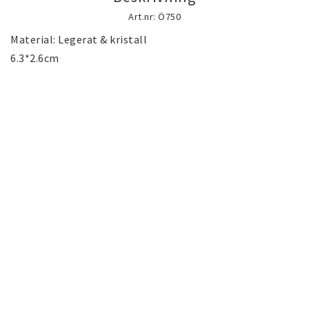
Guld gulddoublé smycken (Gold filled)
Art.nr: Ö750
guldfylld smycken
Material: Legerat & kristall

6.3*2.6cm
Silversmycken
Rostfritt stål smycken
Österrikiska Kristall smycken
Mobilaccessoarer
Startsida
Nyheter