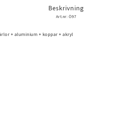
ch fest
Brosch
Halsduk smycke
Beskrivning
Art.nr: Ö97
Förvaring, smyckespåsar
Accessoarer och
rlor + aluminium + koppar + akryl

och presentförpackning
mycken
Silversmycken
Rostfritt stål s
lld
doublé
) smycken
(Gold