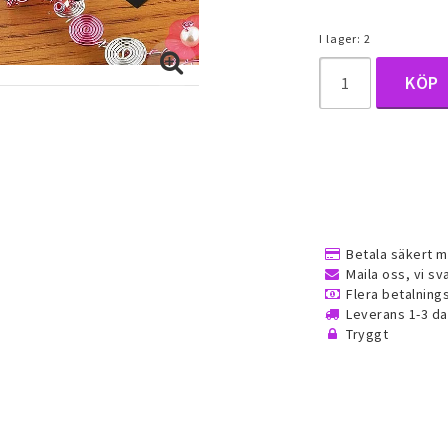
um, daith
I lager: 2
ngar
KÖP
ken
Ringar
Smyckeset
Betala säkert m
jor
Alla ringar
Alla smyckeset
Maila oss, vi sv
Flera betalnin
é smycken
Guldfyllda gulddoublé smycken
Guldfyllda gulddo
Leverans 1-3 d
(Gold filled) ringar
(Gold filled) smyc
Tryggt
Dam ringar
Herr ringar