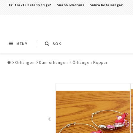
Fri frakt i hela Sverige!
Snabb leverans
Säkra betalningar
MENY
SÖK
Örhängen
Dam örhängen
Örhängen Koppar
Alla smycken & piercingar
Piercingar
Alla piercingar
Barbeller & Stavar &
Tungpiercingar
Bröstsmycken pierci
CBR (Circular Barbell
(Ball Closing Ring) &
Nässmycken & Septu