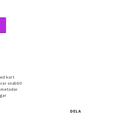
ed kort
arar snabbt!
gsmetoder
ublé smycken
agar
keset
DELA