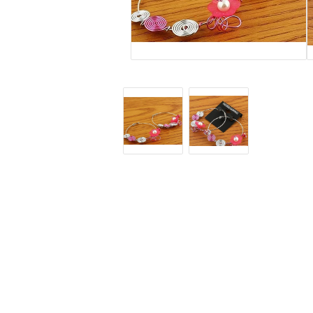
Fake piercingar, sept
Labret - läppiercing
Navelsmycken pierci
Pluggar & Tunnlar
Töjsmycken
Öronpiercingar smyc
Örhängen
Halsband & kedjor
Alla örhängen
Alla halsband och ked
Guldfyllda gulddoublé smycken
Guldfyllda gulddoubl
(Gold filled) örhängen
(Gold filled) halsband
Dam örhängen
Dam halsband
Herr örhängen
Herr