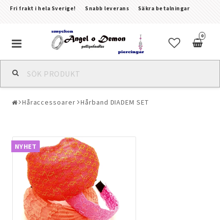
Fri frakt i hela Sverige!
Snabb leverans
Säkra betalningar
0
Alla smycken & piercingar
Håraccessoarer
Hårband DIADEM SET
Piercingar
Kroppssmycken & Fotlänkar
NYHET
Armband
Örhängen