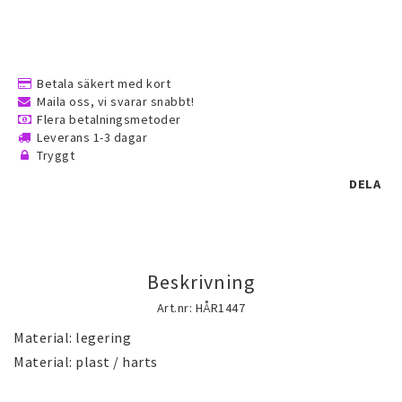
Halsduk smycken
Barnsmycken
Betala säkert med kort
Maila oss, vi svarar snabbt!
Flera betalningsmetoder
Leverans 1-3 dagar
Håraccessoarer
Tryggt
DELA
Förvaring, smyckespåsar och
presentförpackning
Beskrivning
Accessoarer och över
Art.nr: HÅR1447
Material: legering

Tattoo & Nagel Art klistermärke
Material: plast / harts