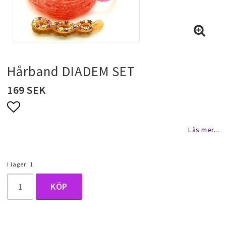
Halsband & kedjor
Ringar
Hårband DIADEM SET
169 SEK
Smyckeset
Lägg till i favoritlistan
Läs mer...
Hängsmycken
I lager: 1
Bröllopssmycken och fest smycken
KÖP
Brosch