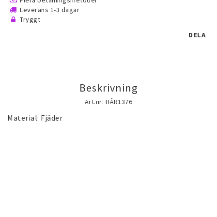
Flera betalningsmetoder
Guld gulddoublé smycken (Gold filled)
Leverans 1-3 dagar
Tryggt
guldfylld smycken
DELA
Silversmycken
Beskrivning
Rostfritt stål smycken
Art.nr: HÅR1376
Österrikiska Kristall smycken
Mobilaccessoarer
Startsida
Nyheter