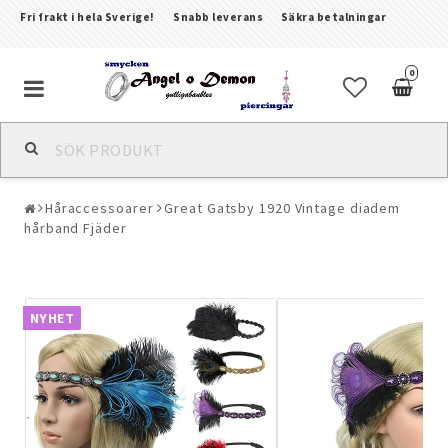
Fri frakt i hela Sverige!
Snabb leverans
Säkra betalningar
0
Alla smycken & piercingar
Håraccessoarer
Great Gatsby 1920 Vintage diadem
Piercingar
hårband Fjäder
Kroppssmycken & Fotlänkar
NYHET
Armband
Örhängen