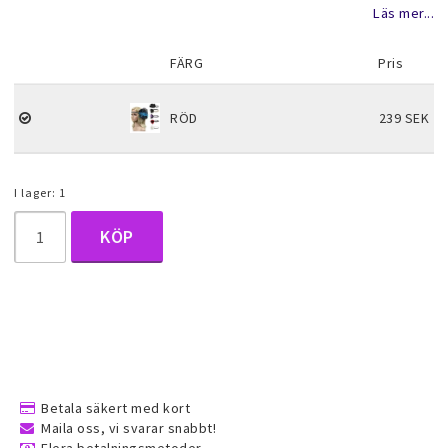
Lägg till i favoritlistan
Läs mer...
Halsduk smycken
FÄRG
Pris
Barnsmycken
RÖD
239 SEK
Håraccessoarer
I lager: 1
Förvaring, smyckespåsar och
KÖP
presentförpackning
Accessoarer och över
Tattoo & Nagel Art klistermärke
Betala säkert med kort
Maila oss, vi svarar snabbt!