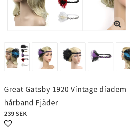
Halsband & kedjor
Ringar
Smyckeset
Hängsmycken
Great Gatsby 1920 Vintage diadem
Bröllopssmycken och fest smycken
hårband Fjäder
239 SEK
Brosch