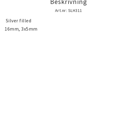
Beskrivning
Guld gulddoublé smycken (Gold filled)
Art.nr: SLH311
guldfylld smycken
 Silver filled

16mm, 3x5mm 
Silversmycken
Rostfritt stål smycken
Österrikiska Kristall smycken
Mobilaccessoarer
Startsida
Nyheter