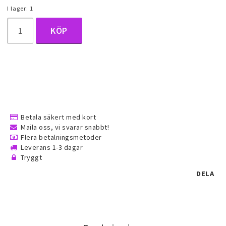
I lager: 1
Halsduk smycken
KÖP
Barnsmycken
Håraccessoarer
Förvaring, smyckespåsar och
Betala säkert med kort
Maila oss, vi svarar snabbt!
presentförpackning
Flera betalningsmetoder
Leverans 1-3 dagar
Tryggt
Accessoarer och över
DELA
Tattoo & Nagel Art klistermärke