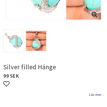
Halsband & kedjor
Ringar
Smyckeset
Hängsmycken
Silver filled Hänge
99 SEK
Bröllopssmycken och fest smycken
Lägg till i favoritlistan
Läs mer...
Brosch