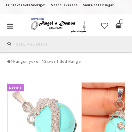
Fri frakt i hela Sverige!
Snabb leverans
Säkra betalningar
0
Alla smycken & piercingar
Hängsmycken
Silver filled Hänge
Piercingar
Kroppssmycken & Fotlänkar
NYHET
Armband
Örhängen