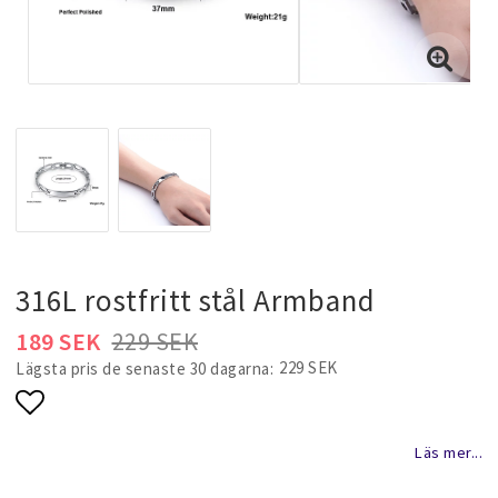
Halsband & kedjor
Ringar
Smyckeset
Hängsmycken
316L rostfritt stål Armband
189 SEK
229 SEK
Bröllopssmycken och fest smycken
229 SEK
Lägsta pris de senaste 30 dagarna
Lägg till i favoritlistan
Brosch
Läs mer...