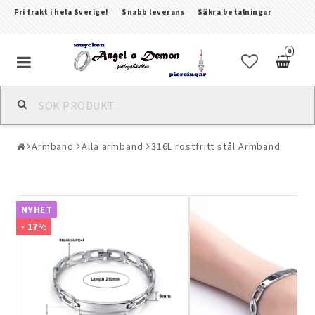
Fri frakt i hela Sverige!
Snabb leverans
Säkra betalningar
0
Alla smycken & piercingar
Armband
Alla armband
316L rostfritt stål Armband
Piercingar
Kroppssmycken & Fotlänkar
NYHET
- 17%
Armband
Örhängen