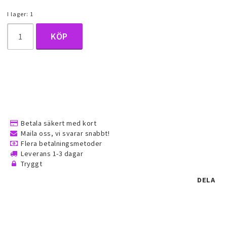
Halsduk smycken
I lager: 1
KÖP
Barnsmycken
Håraccessoarer
Förvaring, smyckespåsar och
Betala säkert med kort
presentförpackning
Maila oss, vi svarar snabbt!
Flera betalningsmetoder
Leverans 1-3 dagar
Accessoarer och över
Tryggt
DELA
Tattoo & Nagel Art klistermärke