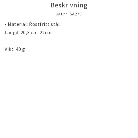
Beskrivning
Guld gulddoublé smycken (Gold filled)
guldfylld smycken
Art.nr: SA278
• Material: Rostfritt stål

Längd: 20,3 cm-22cm

Silversmycken
Vikt: 40 g
Rostfritt stål smycken
Österrikiska Kristall smycken
Mobilaccessoarer
Startsida
Nyheter