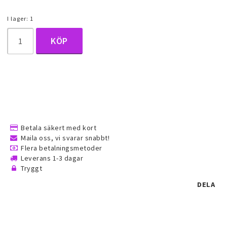
Halsduk smycken
I lager: 1
KÖP
Barnsmycken
Håraccessoarer
Förvaring, smyckespåsar och
Betala säkert med kort
presentförpackning
Maila oss, vi svarar snabbt!
Flera betalningsmetoder
Leverans 1-3 dagar
Accessoarer och över
Tryggt
DELA
Tattoo & Nagel Art klistermärke