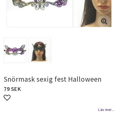
Halsband & kedjor
Ringar
Smyckeset
Hängsmycken
Snörmask sexig fest Halloween
Bröllopssmycken och fest smycken
79 SEK
Brosch
Lägg till i favoritlistan
Läs mer...