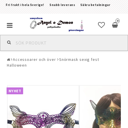
Fri frakt i hela Sverige!
Snabb leverans
Säkra betalningar
0
Alla smycken & piercingar
Accessoarer och över
Snörmask sexig fest
Piercingar
Halloween
Kroppssmycken & Fotlänkar
NYHET
Armband
Örhängen